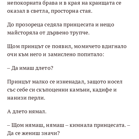
непокорната брава и в края на краищата се
оказал в светла, просторна стая.
До прозореца седяла принцесата и нещо
майсторяла от дървено трупче.
Щом принцът се появил, момичето вдигнало
очи към него и замислено попитало:
– Да имаш длето?
Принцът малко се изненадал, защото носел
със себе си скъпоценни камъни, кадифе и
нанизи перли.
А длето нямал.
– Щом нямаш, нямаш – кимнала принцесата. –
Да се жениш значи?