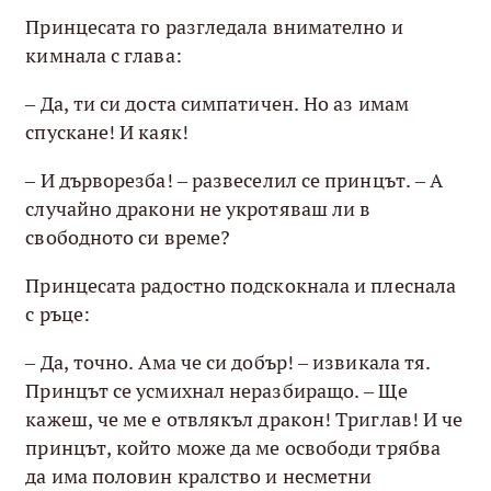
Принцесата го разгледала внимателно и
кимнала с глава:
– Да, ти си доста симпатичен. Но аз имам
спускане! И каяк!
– И дърворезба! – развеселил се принцът. – А
случайно дракони не укротяваш ли в
свободното си време?
Принцесата радостно подскокнала и плеснала
с ръце:
– Да, точно. Ама че си добър! – извикала тя.
Принцът се усмихнал неразбиращо. – Ще
кажеш, че ме е отвлякъл дракон! Триглав! И че
принцът, който може да ме освободи трябва
да има половин кралство и несметни