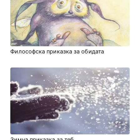
Философска приказка за обидата
Зимна приказка за теб