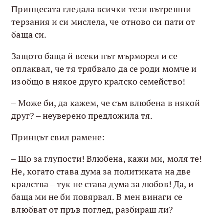
Принцесата гледала всички тези вътрешни
терзания и си мислела, че отново си пати от
баща си.
Защото баща й всеки път мърморел и се
оплаквал, че тя трябвало да се роди момче и
изобщо в някое друго кралско семейство!
– Може би, да кажем, че съм влюбена в някой
друг? – неуверено предложила тя.
Принцът свил рамене:
– Що за глупости! Влюбена, кажи ми, моля те!
Не, когато става дума за политиката на две
кралства – тук не става дума за любов! Да, и
баща ми не би повярвал. В мен винаги се
влюбват от пръв поглед, разбираш ли?