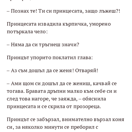
– Познах те! Ти си принцесата, защо лъжеш?!
Принцесата извадила кърпичка, уморено
потъркала чело:
– Няма да си тръгнеш значи?
Принцът упорито поклатил глава:
– Аз съм дошъл да се женя! Отваряй!
– Ами щом си дошъл да се жениш, качвай се
тогава. Бравата дръпни малко към себе си и
след това нагоре, че заяжда, – обяснила
принцесата и се скрила от прозореца.
Принцът се забързал, внимателно вързал коня
си, за няколко минути се преборил с