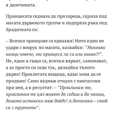
в далечината.
Принцесата седнала до прозореца, скрила под
масата дървеното трупче и подпряла ръка под
брадичката си:
– Всички принцове са еднакви! Нито един не
удари с юмрук по масата, казвайки:
"Никакви
каяци повече, ти принцеса ли си или какво?!".
Не, едни и същи са, всички вярват, заминават,
а аз просто си седя тук, дялкайки тъпото
дърво! Проклетата вещица, вдън земя да се
продъни! Само веднъж отидох с панталони
при нея, а в резултат: –
"Проклинам те,
проклинам те цял живот да седиш и да чакаш,
докато истински мъж дойде! А дотогава – стой
си с трупчето”
.