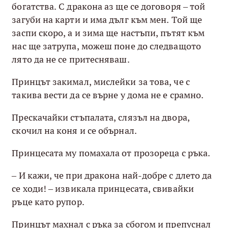
богатства. С дракона аз ще се договоря – той
загуби на карти и има дълг към мен. Той ще
заспи скоро, а и зима ще настъпи, пътят към
нас ще затрупа, можеш поне до следващото
лято да не се притесняваш.
Принцът закимал, мислейки за това, че с
такива вести да се върне у дома не е срамно.
Прескачайки стъпалата, слязъл на двора,
скочил на коня и се обърнал.
Принцесата му помахала от прозореца с ръка.
– И кажи, че при дракона най-добре с длето да
се ходи! – извикала принцесата, свивайки
ръце като рупор.
Принцът махнал с ръка за сбогом и препуснал