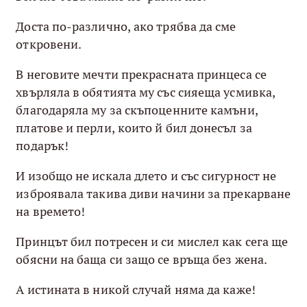
Доста по-различно, ако трябва да сме
откровени.
В неговите мечти прекрасната принцеса се
хвърляла в обятията му със сияеща усмивка,
благодаряла му за скъпоценните камъни,
платове и перли, които й бил донесъл за
подарък!
И изобщо не искала длето и със сигурност не
изброявала такива диви начини за прекарване
на времето!
Принцът бил потресен и си мислел как сега ще
обясни на баща си защо се връща без жена.
А истината в никой случай няма да каже!