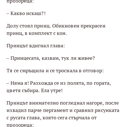
прозореца:
– Какво искаш?!
Долу стоял принц. Обикновен прекрасен
принц, в комплект с кон.
Принцът вдигнал глава:
– Принцесата, казвам, тук ли живее?
Тя се смръщила и се троснала в отговор:
– Няма я! Разхожда се из полята, по гората,
цветя събира. Ела утре!
Принцът внимателно погледнал нагоре, после
извадил парче пергамент и сравнил рисунката
с русата глава, която сега стърчала от
прозореца: