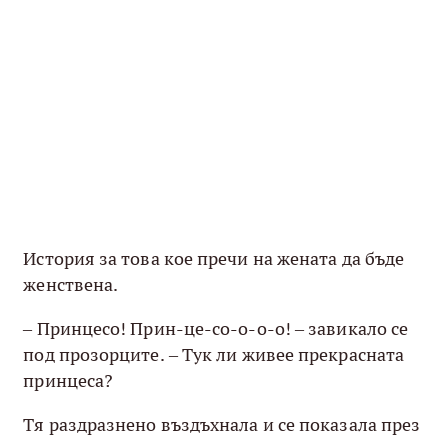
История за това кое пречи на жената да бъде
женствена.
– Принцесо! Прин-це-со-о-о-о! – завикало се
под прозорците. – Тук ли живее прекрасната
принцеса?
Тя раздразнено въздъхнала и се показала през