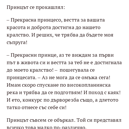
Принцът се прокашлял:
– Прекрасна принцесо, вестта за вашата
красота и доброта достигна до нашето
кралство. И реших, че трябва да бъдете моя
съпруга!
– Прекрасни принце, аз те виждам за първи
път в живота си и вестта за теб не е достигнала
до моето кралство! – пошегувала се
принцесата. – Аз не мога да се омъжа сега!
Имам скоро спускане по високопланинска
река и трябва да се подготвям! И поход с каяк!
И ето, конкурс по дърворезба също, а длетото
татко отнесе със себе си!
Принцът съвсем се объркал. Той си представял
всичко това малко по-различно.