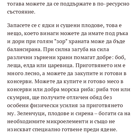
тогава можете да се поддържате в по-ресурсно
състояние.
Запасете се с ядки и сушени плодове, това е
нещо, което винаги можете да имате под ръка
и дори при голям "зор" храната може да бъде
балансирана. При силна загуба на сила
различни зърнени храни помагат добре: боб,
леща, елда или царевица. Приготвянето им е
много лесно, а можете да закупите и готови в
консерви. Можете да купите и готово месо в
консерви или добра морска риба: риба тон или
скумрия, ще получите отличен обяд без
особени физически усилия за приготвянето
му. Зеленчуци, плодове и сирена – богати са на
необходимите микроелементи и също не
изискват специално готвене преди ядене.