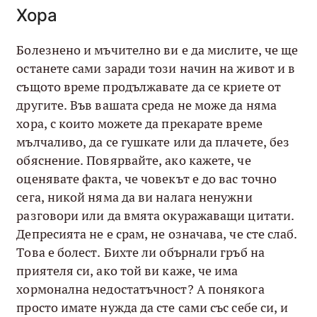
Хора
Болезнено и мъчително ви е да мислите, че ще
останете сами заради този начин на живот и в
същото време продължавате да се криете от
другите. Във вашата среда не може да няма
хора, с които можете да прекарате време
мълчаливо, да се гушкате или да плачете, без
обяснение. Повярвайте, ако кажете, че
оценявате факта, че човекът е до вас точно
сега, никой няма да ви налага ненужни
разговори или да вмята окуражаващи цитати.
Депресията не е срам, не означава, че сте слаб.
Това е болест. Бихте ли обърнали гръб на
приятеля си, ако той ви каже, че има
хормонална недостатъчност? А понякога
просто имате нужда да сте сами със себе си, и