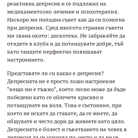
реактивна депресия и се подложих на
медикаментозно лечение и психотерапия.
Наскоро ми попадна съвет как да си помогна
при депресия. Сред многото странни съвети
ми хвана окото: дискотека. Не забравяйте да
отидете в клуба и да потанцувате добре, тъй
като танците перфектно повишават
настроението.
Представяте ли си какво е депресия?
Депресията не е просто лошо настроение
"нещо ми е тъжно", което лесно може да бъде
победено като се облечете красиво и
потанцувате на воля. Това е състояние, при
което не искате да ставате, да се миете, да
общувате и често дори да живеете като цяло.
Депресията е болест и съветването на човек в
депресия да се усмихва по-често и да не се