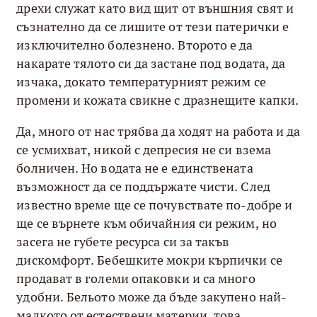
дрехи служат като вид щит от външния свят и
съзнателно да се лишите от тези патерички е
изключително болезнено. Второто е да
накарате тялото си да застане под водата, да
изчака, докато температурният режим се
промени и кожата свикне с дразнещите капки.
Да, много от нас трябва да ходят на работа и да
се усмихват, никой с депресия не си взема
болничен. Но водата не е единствената
възможност да се поддържате чисти. След
известно време ще се почувствате по-добре и
ще се върнете към обичайния си режим, но
засега не губете ресурса си за такъв
дискомфорт. Бебешките мокри кърпички се
продават в големи опаковки и са много
удобни. Бельото може да бъде закупено най-
малкото от естествени материи, това