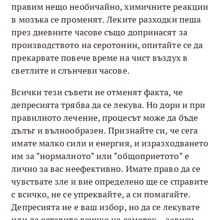
правим нещо необичайно, химичните реакции
в мозъка се променят. Леките разходки пеша
през дневните часове също допринасят за
производството на серотонин, опитайте се да
прекарвате повече време на чист въздух в
светлите и слънчеви часове.
Всички тези съвети не отменят факта, че
депресията трябва да се лекува. Но дори и при
правилното лечение, процесът може да бъде
дълъг и вълнообразен. Признайте си, че сега
имате малко сили и енергия, и изразходването
им за "нормалното" или "общоприетото" е
лично за вас неефективно. Имате право да се
чувствате зле и вие определено ще се справите
с всичко, не се упреквайте, а си помагайте.
Депресията не е ваш избор, но да се лекувате
или да оставите всичко на самотек – зависи