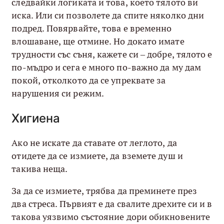
следвайки логиката и това, което тялото ви
иска. Или си позволете да спите няколко дни
подред. Повярвайте, това е временно
влошаване, ще отмине. Но докато имате
трудности със съня, кажете си – добре, тялото е
по-мъдро и сега е много по-важно да му дам
покой, отколкото да се упреквате за
нарушения си режим.
Хигиена
Ако не искате да ставате от леглото, да
отидете да се измиете, да вземете душ и
такива неща.
За да се измиете, трябва да преминете през
два стреса. Първият е да свалите дрехите си и в
такова уязвимо състояние дори обикновените