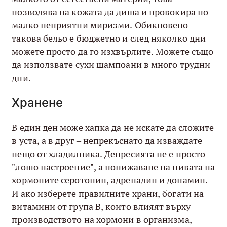
позволява на кожата да диша и провокира по-
малко неприятни миризми. Обикновено
такова бельо е бюджетно и след няколко дни
можете просто да го изхвърлите. Можете също
да използвате сухи шампоани в много трудни
дни.
Хранене
В един ден може хапка да не искате да сложите
в уста, а в друг – непрекъснато да изваждате
нещо от хладилника. Депресията не е просто
"лошо настроение", а понижаване на нивата на
хормоните серотонин, адреналин и допамин.
И ако изберете правилните храни, богати на
витамини от група В, които влияят върху
производството на хормони в организма,