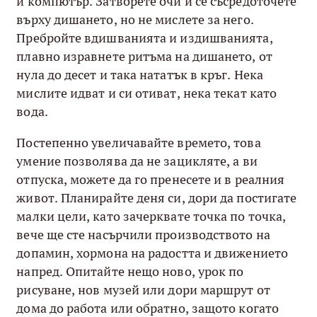
и компютър. Затворете очи и се съсредоточете
върху дишането, но не мислете за него.
Пребройте вдишванията и издишванията,
плавно изравнете ритъма на дишането, от
нула до десет и така нататък в кръг. Нека
мислите идват и си отиват, нека текат като
вода.
Постепенно увеличавайте времето, това
умение позволява да не зацикляте, а ви
отпуска, можете да го пренесете и в реалния
живот. Планирайте деня си, дори да постигате
малки цели, като зачерквате точка по точка,
вече ще сте насърчили производството на
допамин, хормона на радостта и движението
напред. Опитайте нещо ново, урок по
рисуване, нов музей или дори маршрут от
дома до работа или обратно, защото когато