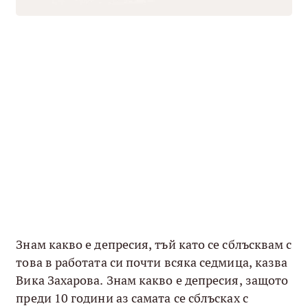
Знам какво е депресия, тъй като се сблъсквам с
това в работата си почти всяка седмица, казва
Вика Захарова. Знам какво е депресия, защото
преди 10 години аз самата се сблъсках с