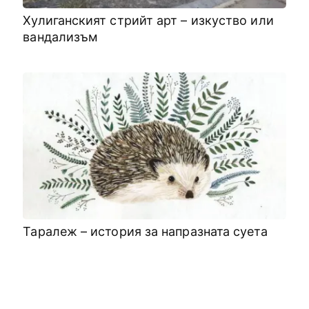
Хулиганският стрийт арт – изкуство или
вандализъм
Таралеж – история за напразната суета