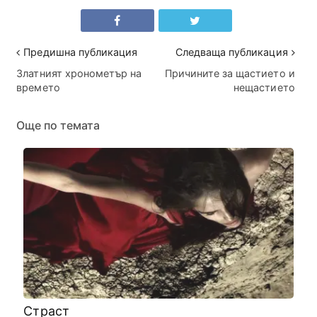
Предишна публикация
Следваща публикация
Златният хронометър на
Причините за щастието и
времето
нещастието
Още по темата
Страст