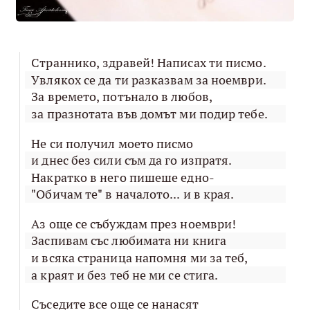
Страннико, здравей! Написах ти писмо.
Увлякох се да ти разказвам за ноември.
За времето, потънало в любов,
за празнотата във домът ми подир тебе.
Не си получил моето писмо
и днес без сили съм да го изпратя.
Накратко в него пишеше едно-
"Обичам те" в началото... и в края.
Аз още се събуждам през ноември!
Заспивам със любимата ни книга
и всяка страница напомня ми за теб,
а краят и без теб не ми се стига.
Съседите все още се нанасят