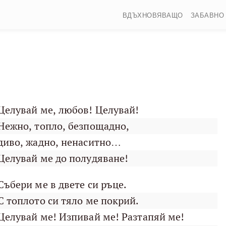
ВДЪХНОВЯВАЩО
ЗАБАВНО
Целувай ме, любов! Целувай!
Нежно, топло, безпощадно,
диво, жадно, ненаситно…
Целувай ме до полудяване!
Събери ме в двете си ръце.
С топлото си тяло ме покрий.
Целувай ме! Изпивай ме! Разтапяй ме!