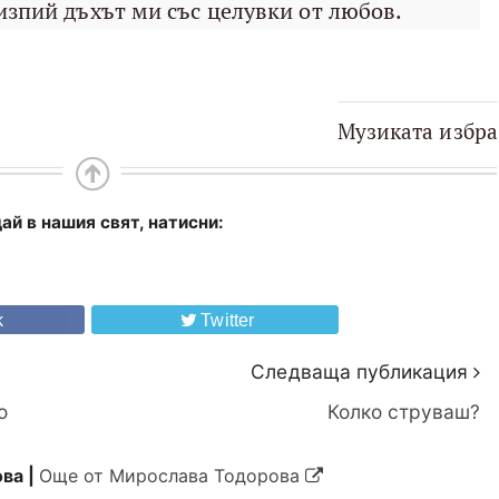
изпий дъхът ми със целувки от любов.
Музиката избра
ай в нашия свят, натисни:
k
Twitter
Следваща публикация
о
Колко струваш?
ва |
Още от Мирослава Тодорова