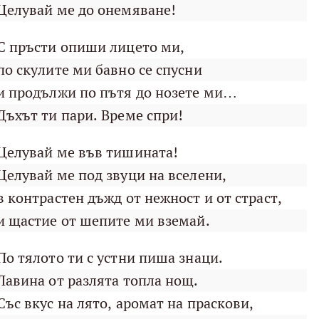
Целувай ме до онемяване!
С пръсти опиши лицето ми,
по скулите ми бавно се спусни
и продължи по пътя до нозете ми…
Дъхът ти пари. Време спри!
Целувай ме във тишината!
Целувай ме под звуци на вселени,
в контрастен дъжд от нежност и от страст,
и щастие от шепите ми вземай.
По тялото ти с устни пиша знаци.
Лавина от разлята топла нощ.
Със вкус на лято, аромат на праскови,