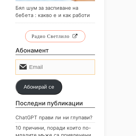
Бял шум за заспиване на
бебета : какво е и как работи
Радио Светлило
Абонамент
Email
Абонирай се
Последни публикации
ChatGPT прави ли ни глупави?
10 причини, поради които по-
младите мъже са привлечени