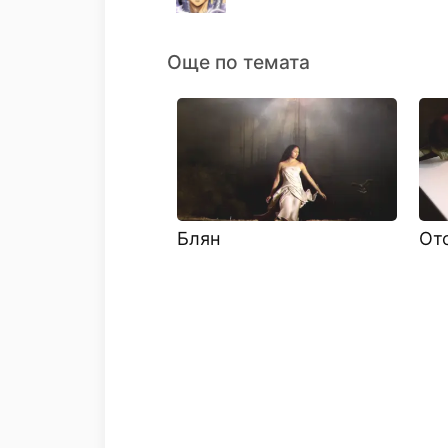
Още по темата
Блян
От