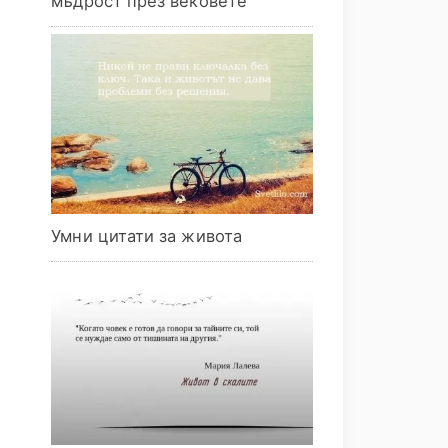
мъдрост през вековете
Умни цитати за живота