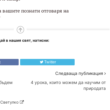
а вашите познати отговаря на
?
ай в нашия свят, натисни:
k
Twitter
Следваща публикация
 бъдем
4 урока, които можем да научим от
природата
 Светулко