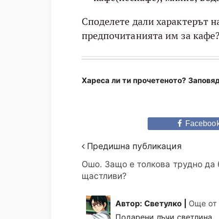
Споделете дали характерът н
предпочитанията им за кафе
Хареса ли ти прочетеното? Заповяд
Faceboo
Предишна публикация
Ошо. Защо е толкова трудно да
щастливи?
Автор: Светулко |
Още от
Подарени лъчи светлина