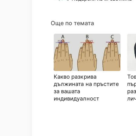
Още по темата
Какво разкрива
Тов
дължината на пръстите
пъ
за вашата
ра
индивидуалност
ли