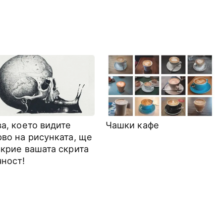
а, което видите
Чашки кафе
рво на рисунката, ще
зкрие вашата скрита
чност!