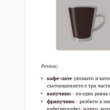
Речник:
кафе-лате
(познато и като
съотношението е три части
капучино
- по една равна 
фрапучино
- разбити в ми
кафе(нескафе), мляко, вода