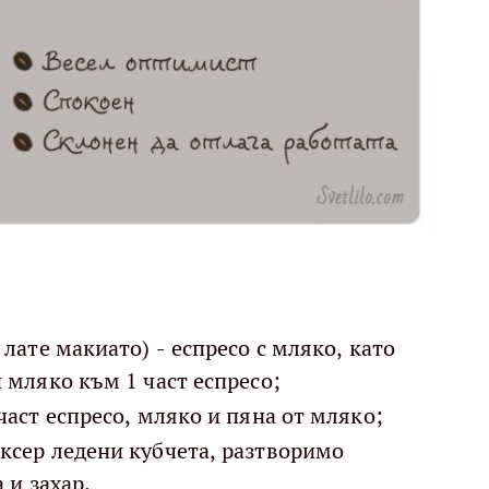
 лате макиато) - еспресо с мляко, като
 мляко към 1 част еспресо;
част еспресо, мляко и пяна от мляко;
ксер ледени кубчета, разтворимо
 и захар.