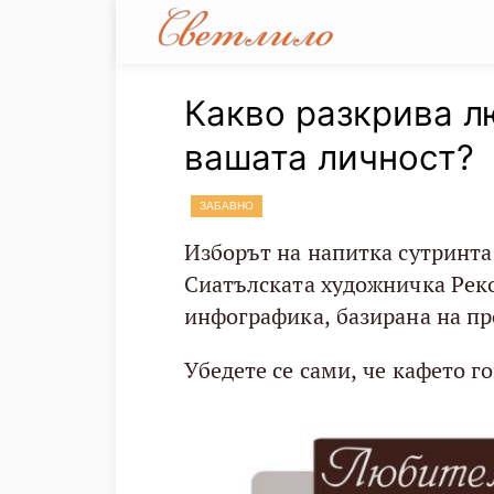
Какво разкрива л
вашата личност?
ЗАБАВНО
Изборът на напитка сутринта 
Сиатълската художничка Реко
инфографика, базирана на пр
Убедете се сами, че кафето го