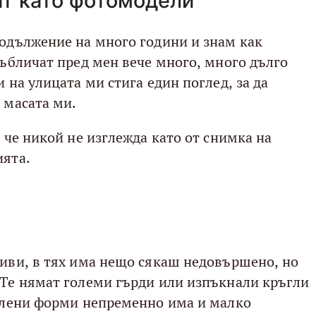
ат като фотомодели
родължение на много години и знам как
събличат пред мен вече много, много дълго
и на улицата ми стига един поглед, за да
 масата ми.
, че никой не изглежда като от снимка на
ията.
ливи, в тях има нещо сякаш недовършено, но
 Те нямат големи гърди или изпъкнали кръгли
облени форми непременно има и малко