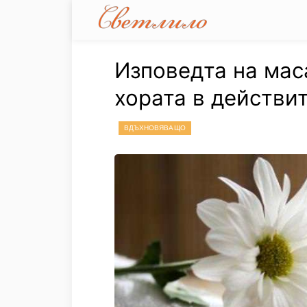
Изповедта на мас
хората в действи
ВДЪХНОВЯВАЩО