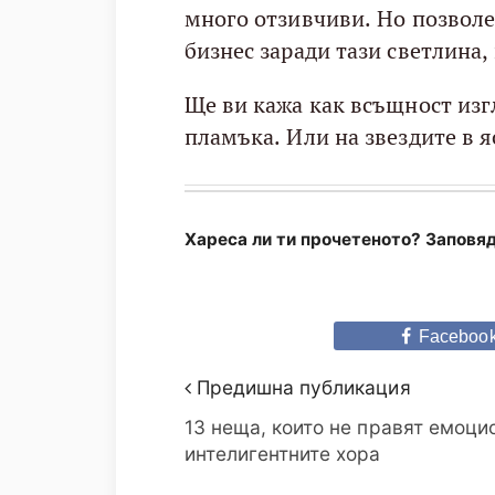
много отзивчиви. Но позволет
бизнес заради тази светлина,
Ще ви кажа как всъщност изг
пламъка. Или на звездите в я
Хареса ли ти прочетеното? Заповяд
Faceboo
Предишна публикация
13 неща, които не правят емоци
интелигентните хора