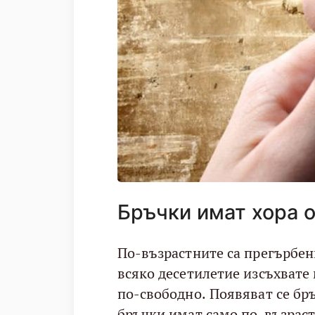
Бръчки имат хора о
По-възрастните са прегърбени
всяко десетилетие изсъхвате
по-свободно. Появяват се бръ
бръчки имат само по-възраст