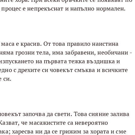
и процес е непрекъснат и напълно нормален.
 маса е красив. От това правило наистина
яма грозни тела, има забравени, необичани -
 изпускането на първата тежка въздишка и
едно с дрехите си човекът смъква и всичките
 си.
овекът започва да свети. Това сияние залива
Казват, че масажистите са невероятно
ака; харесва ни да се грижим за хората и сме