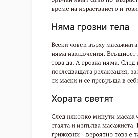
време на израстването и тоз
Няма грозни тела
Всеки човек върху масажната
няма изключения. Всъщност н
това да. А грозна няма. След
последващата релаксация, за
си маски и се превръща в себе
Хората светят
След няколко минути масаж ч
стаята и изпълва масажиста. 
грижовни - вероятно това е т