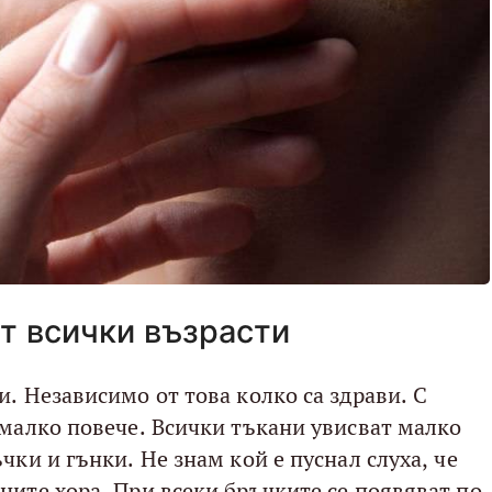
т всички възрасти
. Независимо от това колко са здрави. С
 малко повече. Всички тъкани увисват малко
чки и гънки. Не знам кой е пуснал слуха, че
ните хора. При всеки бръчките се появяват по