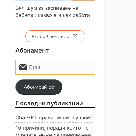
Бял шум за заспиване на
бебета : какво е и как работи
Радио Светлило
Абонамент
Email
Абонирай се
Последни публикации
ChatGPT прави ли ни глупави?
10 причини, поради които по-
младите мъже са привлечени