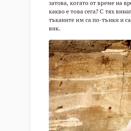
затова, когато от време на в
какво е това сега? С тях вин
тъканите им са по-тънки и са
вик.