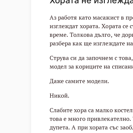
Хората не изглежд
Аз работя като масажист в п
изглеждат хората. Хората се 
време. Толкова дълго, че дор
разбера как ще изглеждате на
Струва си да започнем с това
модел за кориците на списан
Даже самите модели.
Никой.
Слабите хора са малко косте
това е много привлекателно.
дупета. А при хората със за