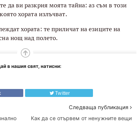
е да ви разкрия моята тайна: аз съм в този
 която хората излъчват.
леждат хората: те приличат на езиците на
сна нощ над полето.
ай в нашия свят, натисни:
k
Twitter
Следваща публикация
онално
Как да се отървем от ненужните вещи