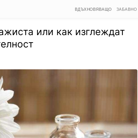
ВДЪХНОВЯВАЩО
ЗАБАВНО
ажиста или как изглеждат
телност