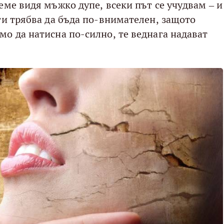
реме видя мъжко дупе, всеки път се учудвам – и
аги трябва да бъда по-внимателен, защото
мо да натисна по-силно, те веднага надават