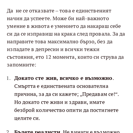
Да не се отказвате – това е единственият
начин да успеете. Може би най-важното
умение в живота е умението да накараш себе
си да се изправиш на крака след провала. За да
направите това максимално бързо, без да
изпадате в депресии и всички тежки
състояния, ето 12 момента, които си струва да
запомните:
Докато сте жив, всичко е възможно
.
Смъртта е единствената основателна
причина, за да си кажете; „Предавам се!“.
Но докато сте живи и здрави, имате
безброй количество опити да постигнете
целите си.
Бъдете реалисти.
Не винаги е възможно