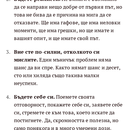
да се направи нещо добре от първия път, но
това не бива да е причина на мига да се
отказвате. Ще има гафове, ще има неловки
моменти, ще има грешки, но ще имате и
вашият опит, и ще имате свой път.
Вие сте по-силни, отколкото си
мислите.
Един мъничък проблем няма
шанс да ви спре. Както нямат шанс и десет,
сто или хиляда също такива малки
неуспехи.
Бъдете себе си.
Поемете своята
отговорност, покажете себе си, заявете себе
си, стремете се към това, което искате да
постигнете. Да, скромността е полезна, но
само понякога и в много умерени дози.