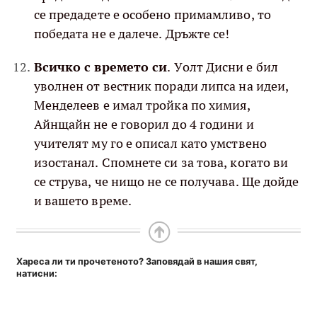
се предадете е особено примамливо, то
победата не е далече. Дръжте се!
Всичко с времето си
. Уолт Дисни е бил
уволнен от вестник поради липса на идеи,
Менделеев е имал тройка по химия,
Айнщайн не е говорил до 4 години и
учителят му го е описал като умствено
изостанал. Спомнете си за това, когато ви
се струва, че нищо не се получава. Ще дойде
и вашето време.
Хареса ли ти прочетеното? Заповядай в нашия свят,
натисни: