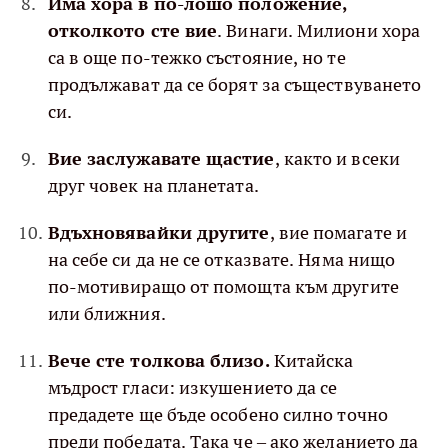
Има хора в по-лошо положение,
отколкото сте вие
. Винаги. Милиони хора
са в още по-тежко състояние, но те
продължават да се борят за съществуването
си.
Вие заслужавате щастие
, както и всеки
друг човек на планетата.
Вдъхновявайки другите
, вие помагате и
на себе си да не се отказвате. Няма нищо
по-мотивиращо от помощта към другите
или ближния.
Вече сте толкова близо.
Китайска
мъдрост гласи: изкушението да се
предадете ще бъде особено силно точно
преди победата. Така че – ако желанието да