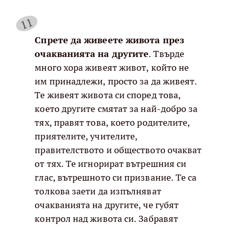
Спрете да живеете живота през
очакванията на другите
. Твърде
много хора живеят живот, който не
им принадлежи, просто за да живеят.
Те живеят живота си според това,
което другите смятат за най-добро за
тях, правят това, което родителите,
приятелите, учителите,
правителството и обществото очакват
от тях. Те игнорират вътрешния си
глас, вътрешното си призвание. Те са
толкова заети да изпълняват
очакванията на другите, че губят
контрол над живота си. Забравят