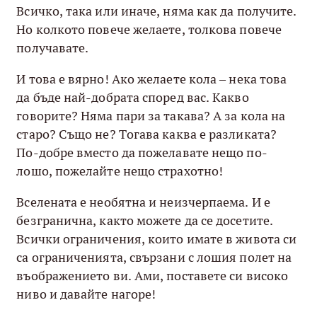
Всичко, така или иначе, няма как да получите.
Но колкото повече желаете, толкова повече
получавате.
И това е вярно! Ако желаете кола – нека това
да бъде най-добрата според вас. Какво
говорите? Няма пари за такава? А за кола на
старо? Също не? Тогава каква е разликата?
По-добре вместо да пожелавате нещо по-
лошо, пожелайте нещо страхотно!
Вселената е необятна и неизчерпаема. И е
безгранична, както можете да се досетите.
Всички ограничения, които имате в живота си
са ограниченията, свързани с лошия полет на
въображението ви. Ами, поставете си високо
ниво и давайте нагоре!