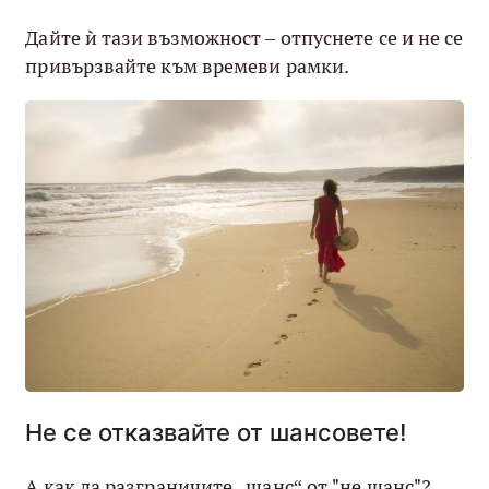
Дайте ѝ тази възможност – отпуснете се и не се
привързвайте към времеви рамки.
Не се отказвайте от шансовете!
А как да разграничите „шанс“ от "не шанс"?