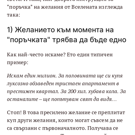
"поръчка" на желания от Вселената изглежда
така:
1) Желанието към момента на
"поръчката" трябва да бъде едно
Как най-често искаме? Ето един типичен
пример:
Искам един милион. За половината ще си купя
луксозно обзаведен тристаен апартамент в
престижен квартал. За 200 хил. хубава кола. За
останалите – ще попътувам свят да видя…
Стоп! В това пресилено желание се преплитат
куп други желания, които могат съвсем да не
са свързани с първоначалното. Получава се