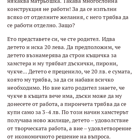
някаква матрьошка. Такава многослойна
конструкция не работи! За да се изпълни
всяко от отделните желания, с него трябва да
се работи отделно. Защо?
Ето представете си, че сте родител. Идва
детето и иска 20 лева. Да предположим, че
детето възнамерява да строи къщичка за
хамстера и му трябват дъскички, пирони,
чукче... Детето е преценило, че 20 лв. е сумата,
която му трябва, за да си набави всичко
необходимо. Но вие като родител знаете, че
чукче в къщата вече има, дъски може да му
донесете от работа, а пирончета трябва да се
купи само за 3-4 лв. По този начин хамстерът
получава ново жилище, детето – удоволствие
от творческата работа, а вие – удовлетворение
от икономичното решение на въпроса.