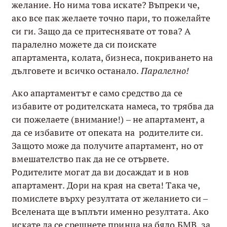
желание. Но нима това искате? Въпреки че,
ако все пак желаете точно пари, то пожелайте
си ги. Защо да се притеснявате от това? А
паралелно можете да си поискате
апартамента, колата, бизнеса, покриването на
дълговете и всичко останало.
Паралелно!
Ако апартаментът е само средство да се
избавите от родителската намеса, то трябва да
си пожелаете (внимание!) – не апартамент, а
да се избавите от опеката на родителите си.
Защото може да получите апартамент, но от
вмешателство пак да не се отървете.
Родителите могат да ви досаждат и в нов
апартамент. Дори на края на света! Така че,
помислете върху резултата от желанието си –
Вселената ще въплъти именно резултата. Ако
искате да се срещнете принца на бяло БМВ, за