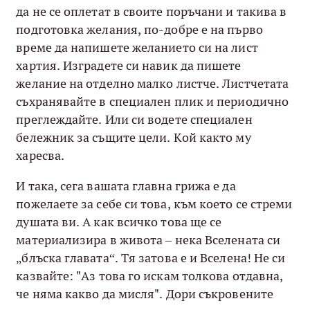
да не се оплетат в своите поръчани и такива в
подготовка желания, по-добре е на първо
време да напишете желанието си на лист
хартия. Изградете си навик да пишете
желание на отделно малко листче. Листчетата
съхранявайте в специален плик и периодично
преглеждайте. Или си водете специален
бележник за същите цели. Кой както му
харесва.
И така, сега вашата главна грижа е да
пожелаете за себе си това, към което се стреми
душата ви. А как всичко това ще се
материализира в живота – нека Вселената си
„блъска главата“. Тя затова е и Вселена! Не си
казвайте: "Аз това го искам толкова отдавна,
че няма какво да мисля". Дори съкровените