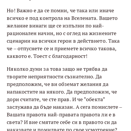
Но! Важно е да се помни, че така или иначе
всичко е под контрола на Вселената. Вашето
желание винаги ще се изпълни по най-
рационален начин, но с оглед на жизнените
сценарии на всички герои в действието. Така
че – отпуснете се и приемете всичко такова,
каквото е. Тоест с благодарност!
Няколко думи за това защо не трябва да
творите неприятности съзнателно. Да
предположим, че ви обземат желания да
напакостите на някого. Да предположим, че
дори считате, че сте прав. И че "обекта"
заслужава да бъде наказан. А сега помислете –
Вашата правота най-правата правота ли е в
света? И вие смятате себе си в правото си да
наказвате и помилвате по свое усмотрение?