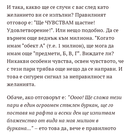
И така, какво ще се случи с вас след като
желанието ви се изпълни? Правилният
отговор е: "Ще ЧУВСТВАМ щастие!
Удовлетворение!". Или нещо подобно. Да се
върнем още веднъж към милиона. "Когато
имам "обект А" (т.е. 1 милион), ще мога да
имам още "предмети, Б, В, Г". Виждате ли?
Никакви особени чувства, освен чувството, че
с тези пари трябва още нещо да се направи. И
това е сигурен сигнал за неправилност на
желанията.
Обаче, ако отговорът е:
"Оооо! Ще сложа тези
пари в един огроомен стъклен буркан, ще го
поставя на рафта и всеки ден ще изпитвам
блаженство от вида на моя милион в
буркана..."
– ето това да, вече е правилното