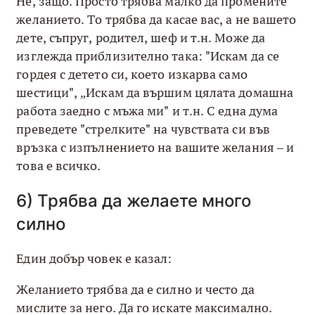
Не, защо. Просто трябва малко да промените
желанието. То трябва да касае вас, а не вашето
дете, съпруг, родител, шеф и т.н. Може да
изглежда приблизително така: "Искам да се
гордея с детето си, което изкарва само
шестици", „Искам да вършим цялата домашна
работа заедно с мъжа ми" и т.н. С една дума
преведете "стрелките" на чувствата си във
връзка с изпълнението на вашите желания – и
това е всичко.
6) Трябва да желаете много
силно
Един добър човек е казал:
Желанието трябва да е силно и често да
мислите за него. Да го искате максимално.