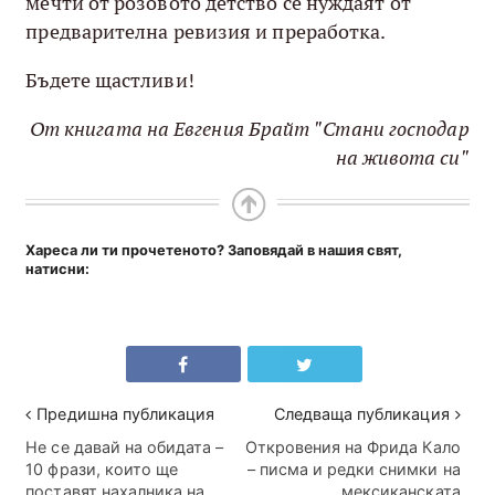
мечти от розовото детство се нуждаят от
предварителна ревизия и преработка.
Бъдете щастливи!
От книгата на Евгения Брайт "Стани господар
на живота си"
Хареса ли ти прочетеното? Заповядай в нашия свят,
натисни:
Предишна публикация
Следваща публикация
Не се давай на обидата –
Откровения на Фрида Кало
10 фрази, които ще
– писма и редки снимки на
поставят нахалника на
мексиканската