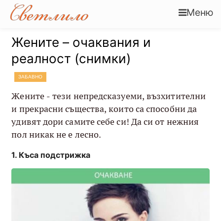
Меню
Жените – очаквания и
реалност (снимки)
ЗАБАВНО
Жените - тези непредсказуеми, възхитителни
и прекрасни същества, които са способни да
удивят дори самите себе си! Да си от нежния
пол никак не е лесно.
Къса подстрижка