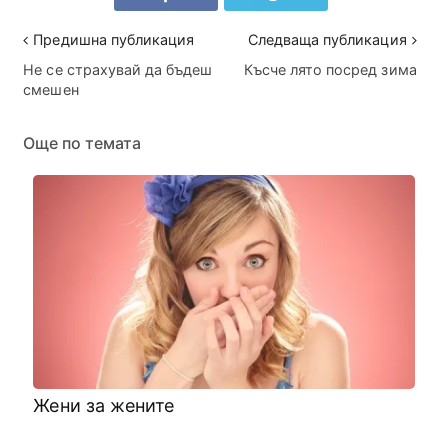
Предишна публикация
Следваща публикация
Не се страхувай да бъдеш
Късче лято посред зима
смешен
Още по темата
Жени за жените