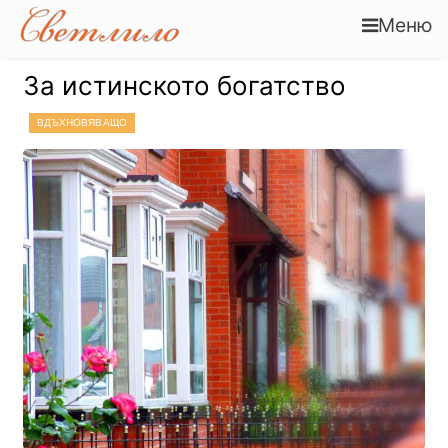
Меню
За истинското богатство
ВДЪХНОВЯВАЩО