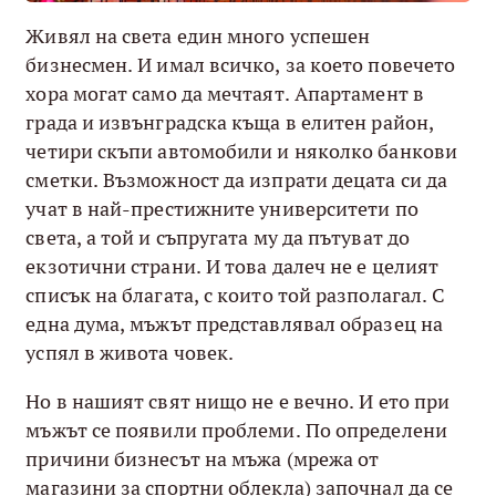
Живял на света един много успешен
бизнесмен. И имал всичко, за което повечето
хора могат само да мечтаят. Апартамент в
града и извънградска къща в елитен район,
четири скъпи автомобили и няколко банкови
сметки. Възможност да изпрати децата си да
учат в най-престижните университети по
света, а той и съпругата му да пътуват до
екзотични страни. И това далеч не е целият
списък на благата, с които той разполагал. С
една дума, мъжът представлявал образец на
успял в живота човек.
Но в нашият свят нищо не е вечно. И ето при
мъжът се появили проблеми. По определени
причини бизнесът на мъжа (мрежа от
магазини за спортни облекла) започнал да се