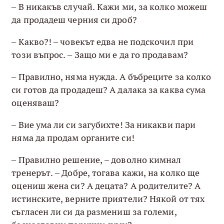
– В никакъв случай. Кажи ми, за колко можеш
да продадеш черния си дроб?
– Какво?! – човекът едва не подскочил при
този въпрос. – Защо ми е да го продавам?
– Правилно, няма нужда. А бъбреците за колко
си готов да продадеш? А далака за каква сума
оценяваш?
– Вие ума ли си загубихте! За никакви пари
няма да продам органите си!
– Правилно решение, – доволно кимнал
тренерът. – Добре, тогава кажи, на колко ще
оцениш жена си? А децата? А родителите? А
истинските, верните приятели? Някой от тях
съгласен ли си да размениш за големи,