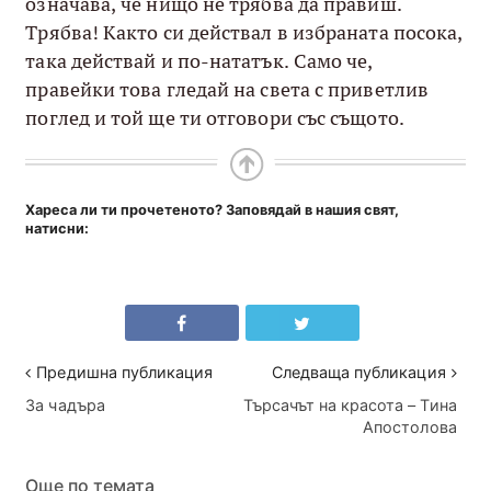
означава, че нищо не трябва да правиш.
Трябва! Както си действал в избраната посока,
така действай и по-нататък. Само че,
правейки това гледай на света с приветлив
поглед и той ще ти отговори със същото.
Хареса ли ти прочетеното? Заповядай в нашия свят,
натисни:
Предишна публикация
Следваща публикация
За чадъра
Търсачът на красота – Тина
Апостолова
Още по темата