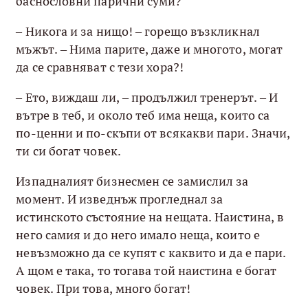
баснословни парични суми?
– Никога и за нищо! – горещо възкликнал
мъжът. – Нима парите, даже и многото, могат
да се сравняват с тези хора?!
– Ето, виждаш ли, – продължил тренерът. – И
вътре в теб, и около теб има неща, които са
по-ценни и по-скъпи от всякакви пари. Значи,
ти си богат човек.
Изпадналият бизнесмен се замислил за
момент. И изведнъж прогледнал за
истинското състояние на нещата. Наистина, в
него самия и до него имало неща, които е
невъзможно да се купят с каквито и да е пари.
А щом е така, то тогава той наистина е богат
човек. При това, много богат!