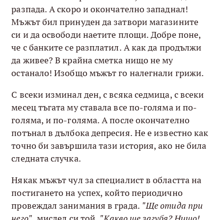
разпада. А скоро и окончателно западнал!
Мъжът бил принуден да затвори магазините
си и да освободи наетите площи. Добре поне,
че с банките се разплатил. А как да продължи
да живее? В крайна сметка нищо не му
останало! Изобщо мъжът го налегнали грижи.
С всеки изминал ден, с всяка седмица, с всеки
месец тъгата му ставала все по-голяма и по-
голяма, и по-голяма. А после окончателно
потънал в дълбока депресия. Не е известно как
точно би завършила тази история, ако не била
следната случка.
Някак мъжът чул за специалист в областта на
постигането на успех, който периодично
провеждал занимания в града.
"Ще отида при
него"
, мислел си той
. "Какво ще загубя? Нищо!