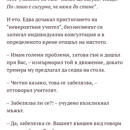
По-лошо е сигурно, че няма да стане".
И ето. Едва дочакал пристигането на
"невероятния учител", бизнесменът си
записал индивидуална консултация и в
определеното време отишъл на мястото.
– Имам големи проблеми, затова съм и дошъл
при Вас, – измърморил той в движение, докато
тренера му предлагал да седна на стола.
– Честно казано, това се забелязва, –
отговорил учителят.
– Забелязва ли се?! – учудено възкликнал
мъжът.
– Да, забелязва се. Вашият външен вид говори