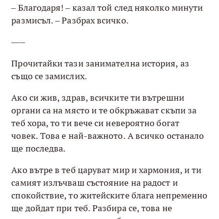
– Благодаря! – казал той след няколко минути
размисъл. – Разбрах всичко.
–––
Прочитайки тази занимателна история, аз
също се замислих.
Ако си жив, здрав, всичките ти вътрешни
органи са на място и те обкръжават скъпи за
теб хора, то ти вече си невероятно богат
човек. Това е най-важното. А всичко останало
ще последва.
Ако вътре в теб царуват мир и хармония, и ти
самият излъчваш състояние на радост и
спокойствие, то житейските блага непременно
ще дойдат при теб. Разбира се, това не