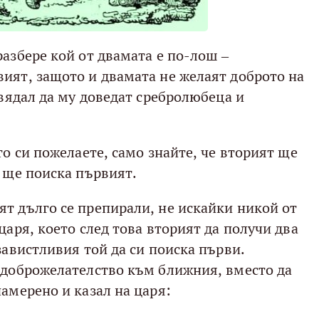
азбере кой от двамата е по-лош –
ият, защото и двамата не желаят доброто на
овядал да му доведат сребролюбеца и
то си пожелаете, само знайте, че вторият ще
о ще поиска първият.
т дълго се препирали, не искайки никой от
царя, което след това вторият да получи два
завистливия той да си поиска първи.
едоброжелателство към ближния, вместо да
амерено и казал на царя: