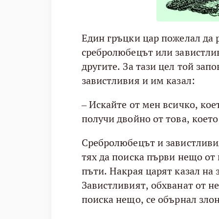
Един гръцки цар пожелал да р
сребролюбецът или завистлив
другите. За тази цел той зап
завистливия и им казал:
– Искайте от мен всичко, кое
получи двойно от това, коет
Сребролюбецът и завистливия
тях да поиска първи нещо от 
пъти. Накрая царят казал на 
Завистливият, обхванат от н
поиска нещо, се обърнал злон