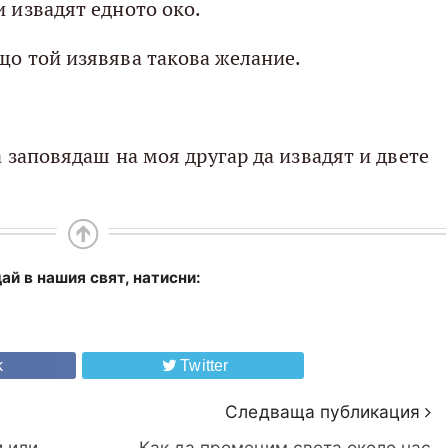
и извадят едното око.
що той изявява такова желание.
да заповядаш на моя другар да извадят и двете
ай в нашия свят, натисни:
k
Twitter
Следваща публикация
и или
Как да променим света около нас