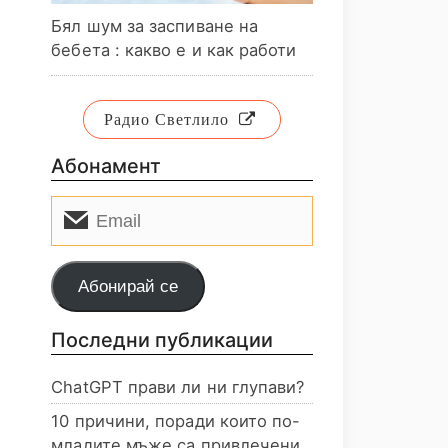
Бял шум за заспиване на
бебета : какво е и как работи
Радио Светлило
Абонамент
Email
Абонирай се
Последни публикации
ChatGPT прави ли ни глупави?
10 причини, поради които по-
младите мъже са привлечени