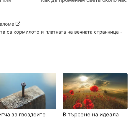
Саломе
та са кормилото и платната на вечната странница -
тча за гвоздеите
В търсене на идеала