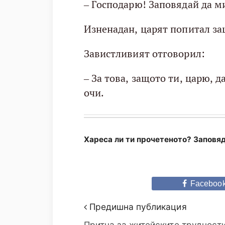
– Господарю! Заповядай да м
Изненадан, царят попитал за
Завистливият отговорил:
– За това, защото ти, царю, 
очи.
Хареса ли ти прочетеното? Заповяд
Faceboo
Предишна публикация
Притча за житейските трудност