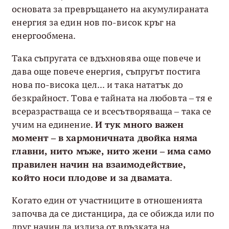
основата за превръщането на акумулираната
енергия за един нов по-висок кръг на
енергообмена.
Така съпругата се вдъхновява още повече и
дава още повече енергия, съпругът постига
нова по-висока цел... и така нататък до
безкрайност. Това е тайната на любовта – тя е
всеразрастваща се и всесътворяваща – така се
учим на единение.
И тук много важен
момент
–
в хармоничната двойка няма
главни
, нито мъже, нито жени –
има само
правилен начин на взаимодействие,
който носи плодове и за двамата
.
Когато един от участниците в отношенията
започва да се дистанцира, да се обижда или по
друг начин да излиза от връзката на