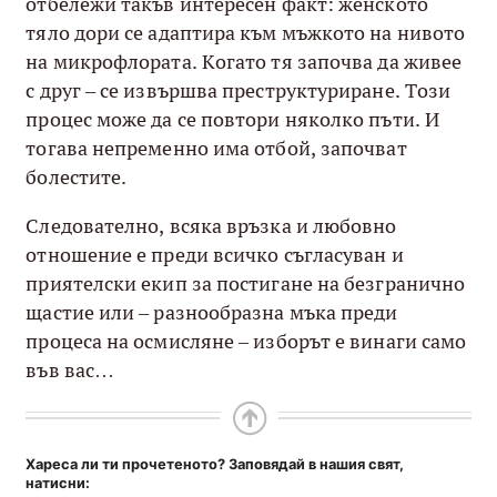
отбележи такъв интересен факт: женското
тяло дори се адаптира към мъжкото на нивото
на микрофлората. Когато тя започва да живее
с друг – се извършва преструктуриране. Този
процес може да се повтори няколко пъти. И
тогава непременно има отбой, започват
болестите.
Следователно, всяка връзка и любовно
отношение е преди всичко съгласуван и
приятелски екип за постигане на безгранично
щастие или – разнообразна мъка преди
процеса на осмисляне – изборът е винаги само
във вас…
Хареса ли ти прочетеното? Заповядай в нашия свят,
натисни: