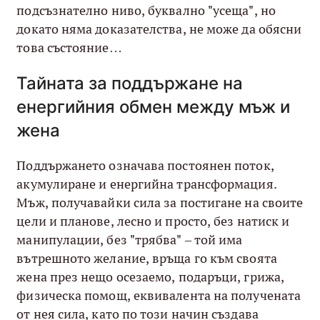
подсъзнателно ниво, буквално "усеща", но
докато няма доказателства, не може да обясни
това състояние…
Тайната за поддържане на
енергийния обмен между мъж и
жена
Поддържането означава постоянен поток,
акумулиране и енергийна трансформация.
Мъж, получавайки сила за постигане на своите
цели и планове, лесно и просто, без натиск и
манипулации, без "трябва" – той има
вътрешното желание, връща го към своята
жена през нещо осезаемо, подаръци, грижа,
физическа помощ, еквивалента на получената
от нея сила, като по този начин създава