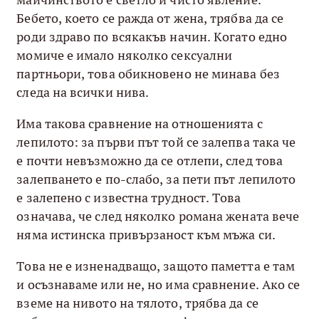
Бебето, което се ражда от жена, трябва да се
роди здраво по всякакъв начин. Когато едно
момиче е имало няколко сексуални
партньори, това обикновено не минава без
следа на всички нива.
Има такова сравнение на отношенията с
лепилото: за първи път той се залепва така че
е почти невъзможно да се отлепи, след това
залепването е по-слабо, за пети път лепилото
е залепено с известна трудност. Това
означава, че след няколко романа жената вече
няма истинска привързаност към мъжа си.
Това не е изненадващо, защото паметта е там
и осъзнаваме или не, но има сравнение. Ако се
вземе на нивото на тялото, трябва да се