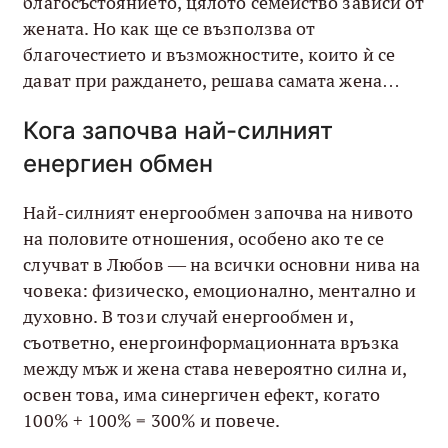
благосъстоянието, цялото семейство зависи от
жената. Но как ще се възползва от
благочестието и възможностите, които ѝ се
дават при раждането, решава самата жена…
Кога започва най-силният
енергиен обмен
Най-силният енергообмен започва на нивото
на половите отношения, особено ако те се
случват в Любов — на всички основни нива на
човека: физическо, емоционално, ментално и
духовно. В този случай енергообмен и,
съответно, енергоинформационната връзка
между мъж и жена става невероятно силна и,
освен това, има синергичен ефект, когато
100% + 100% = 300% и повече.