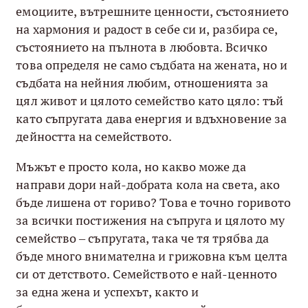
емоциите, вътрешните ценности, състоянието
на хармония и радост в себе си и, разбира се,
състоянието на пълнота в любовта. Всичко
това определя не само съдбата на жената, но и
съдбата на нейния любим, отношенията за
цял живот и цялото семейство като цяло: тъй
като съпругата дава енергия и вдъхновение за
дейността на семейството.
Мъжът е просто кола, но какво може да
направи дори най-добрата кола на света, ако
бъде лишена от гориво? Това е точно горивото
за всички постижения на съпруга и цялото му
семейство – съпругата, така че тя трябва да
бъде много внимателна и грижовна към целта
си от детството. Семейството е най-ценното
за една жена и успехът, както и