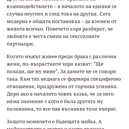
взаимодействието – в началото на единия се
случва неуспех и след това на другия. Сега
модерна е общата постановка – да вземем от
живота всичко. Повечето хора разбират, че
любовта е честа смяна на сексуалните
партньори.
Когато мъжът живее преди брака с различни
жени, по-възрастните хора казват: "Ще
походи, ще му мине". За дамите не се говори
така. Към тях веднага се формира специфично
отношение, придружено от горчива усмивка.
Дори ако в началото човек казва, че за него
няма значение с кого е била другата му
половинка, то все пак възниква този въпрос.
Защото момичето е бъдещата майка. А
майчинството е светло и чисто явление.