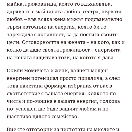
майка, грижовница, която го вдъхновява,
дарява го с майчината любов, сестра, първата
любов – във всяка жена мъжът подсъзнателно
търси източник на енергия, която би го
зареждала с активност, за да постига своите
цели. Отговорността на жената – на кого, как и
колко да даде своята грижливост – енергията
на жената защитава този, на когото я дава.
Скъпи момичета и жени, вашият мощен
енергиен потенциал просто привлича, а след
това наистина формира избрания от вас в
съответствие с вашата енергия. Колкото по-
чиста и по-мощна е вашата енергия, толкова
по-успешен ще бъде вашият любим и по-
щастливо цялото семейство.
Вие сте отговорни за чистотата на мислите и