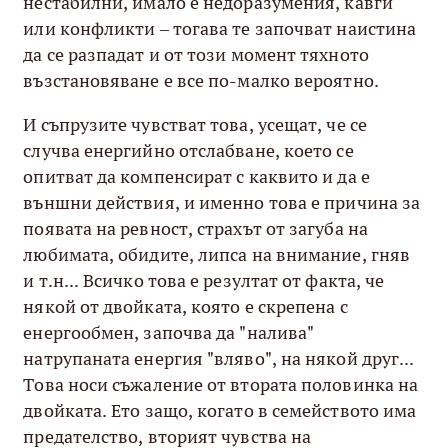
нестабилни, имало е недоразумения, кавги
или конфликти – тогава те започват наистина
да се разпадат и от този момент тяхното
възстановяване е все по-малко вероятно.
И съпрузите чувстват това, усещат, че се
случва енергийно отслабване, което се
опитват да компенсират с каквито и да е
външни действия, и именно това е причина за
появата на ревност, страхът от загуба на
любимата, обидите, липса на внимание, гняв
и т.н... Всичко това е резултат от факта, че
някой от двойката, която е скрепена с
енергообмен, започва да "налива"
натрупаната енергия "вляво", на някой друг...
Това носи съжаление от втората половинка на
двойката. Ето защо, когато в семейството има
предателство, вторият чувства на