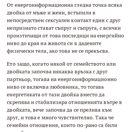
От енергоинформационна гледна точка всяка
двойка от мъже и жени, встъпили в
непосредствен сексуален контакт един с друг
непризнато стават съпруг и съпруга, с всички
произтичащи от това последици на енергийно
ниво до края на живота си в дадените
физически тела, ако това не се прекъсва.
Ето защо, когато някой от семейството или
двойката започва някаква връзка с друг
партньор, тогава на енергоинформационно
ниво се включва любовника, то тогава
енергетиката от тази двойка вместо да
скрепява и стабилизира отношенията вътре в
двойката, вече започва да се прелива към
друг, и това е много чувствително. Така че
семейни отношения, които по-рано са били