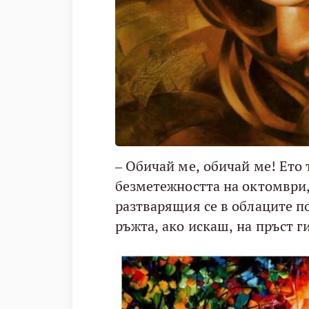
– Обичай ме, обичай ме! Ето 
безметежността на октомври,
разтварящия се в облаците по
ръжта, ако искаш, на пръст ги