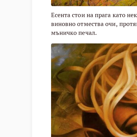
Есента стои на прага като не
виновно отмества очи, протяг
мъничко печал.