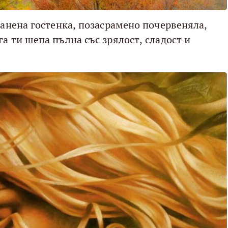
канена гостенка, позасрамено почервеняла,
а ти шепа пълна със зрялост, сладост и