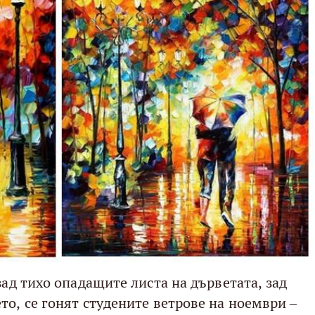
зад тихо опадащите листа на дърветата, зад
то, се гонят студените ветрове на ноември –