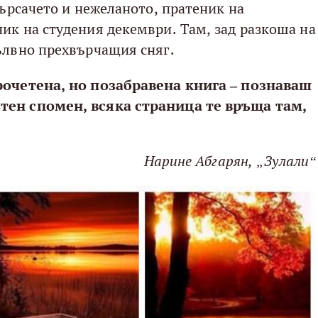
търсачето и нежеланото, пратеник на
ик на студения декември. Там, зад разкоша на
ълвно прехвърчащия сняг.
рочетена, но позабравена книга – познаваш
тен спомен, всяка страница те връща там,
Нарине Абгарян, „Зулали“