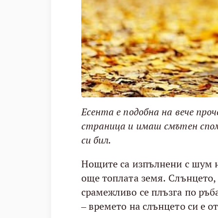
Есента е подобна на вече про
страница и имаш смътен спом
си бил.
Нощите са изпълнени с шум н
още топлата земя. Слънцето, р
срамежливо се плъзга по ръба
– времето на слънцето си е 