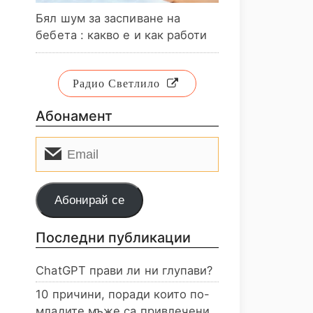
Бял шум за заспиване на
бебета : какво е и как работи
Радио Светлило
Абонамент
Email
Абонирай се
Последни публикации
ChatGPT прави ли ни глупави?
10 причини, поради които по-
младите мъже са привлечени