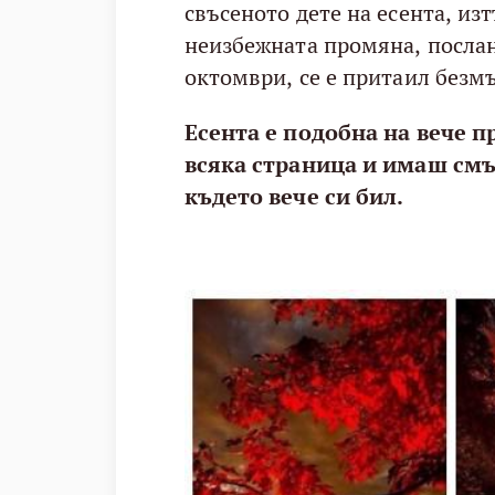
свъсеното дете на есента, из
неизбежната промяна, послан
октомври, се е притаил безм
Есента е подобна на вече п
всяка страница и имаш смъ
където вече си бил.