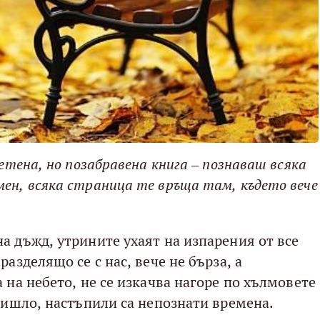
четена, но позабравена книга – познаваш всяка
ен, всяка страница те връща там, където вече
а дъжд, утрините ухаят на изпарения от все
азделящо се с нас, вече не бърза, а
 на небето, не се изкачва нагоре по хълмовете
отишло, настъпили са непознати времена.