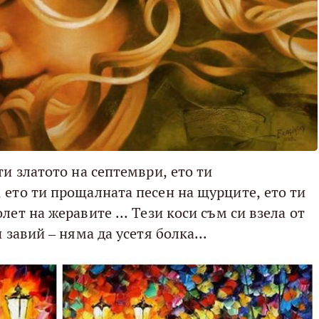
ти златото на септември, ето ти
 ето ти прощалната песен на щурците, ето ти
лет на жеравите ... Тези коси съм си взела от
 завий – няма да усетя болка...